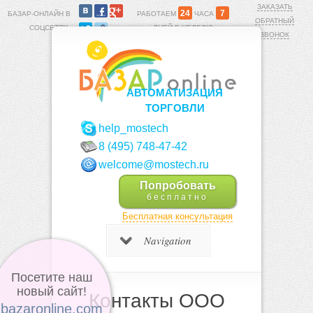
ЗАКАЗАТЬ
24
7
БАЗАР-ОНЛАЙН В
РАБОТАЕМ
ЧАСА
ОБРАТНЫЙ
СОЦСЕТЯХ:
ДНЕЙ В НЕДЕЛЮ
ЗВОНОК
АВТОМАТИЗАЦИЯ
ТОРГОВЛИ
help_mostech
8 (495) 748-47-42
welcome@mostech.ru
Попробовать
бесплатно
Бесплатная консультация
Navigation
Посетите наш
новый сайт!
Контакты ООО
bazaronline.com