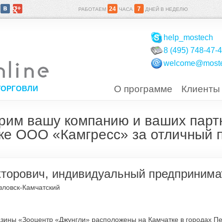
24
7
РАБОТАЕМ
ЧАСА
ДНЕЙ В НЕДЕЛЮ
help_mostech
8 (495) 748-47-
welcome@moste
О программе
Клиенты
ТОРГОВЛИ
рим вашу компанию и ваших парт
ке ООО «Камгресс» за отличный п
кторович, индивидуальный предпринима
авловск-Камчатский
зины «Зооцентр «Джунгли» расположены на Камчатке в городах Пе