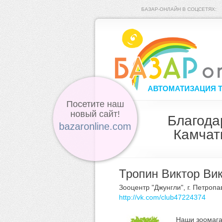
БАЗАР-ОНЛАЙН В СОЦСЕТЯХ:
АВТОМАТИЗАЦИЯ 
Посетите наш
новый сайт!
Благода
bazaronline.com
Камчат
Тропин Виктор Ви
Зооцентр "Джунгли", г. Петроп
http://vk.com/club47224374
Наши зоомага