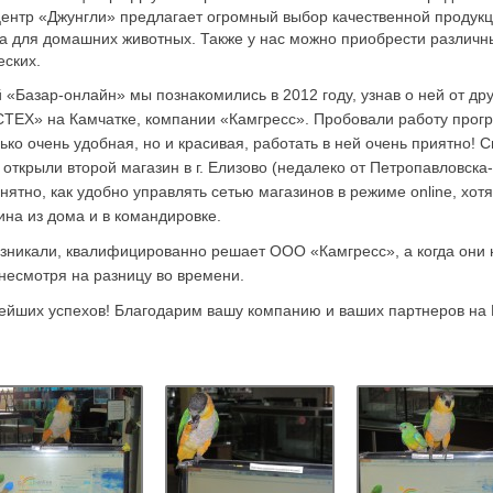
центр «Джунгли» предлагает огромный выбор качественной продукц
а для домашних животных. Также у нас можно приобрести различн
еских.
«Базар-онлайн» мы познакомились в 2012 году, узнав о ней от дру
ЕХ» на Камчатке, компании «Камгресс». Пробовали работу прог
ько очень удобная, но и красивая, работать в ней очень приятно! 
 открыли второй магазин в г. Елизово (недалеко от Петропавловска
нятно, как удобно управлять сетью магазинов в режиме online, хот
на из дома и в командировке.
озникали, квалифицированно решает ООО «Камгресс», а когда они 
несмотря на разницу во времени.
йших успехов! Благодарим вашу компанию и ваших партнеров на